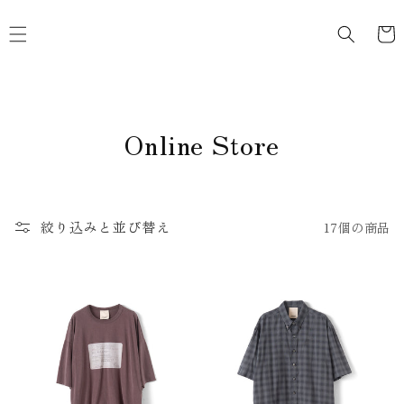
コンテ
カ
ンツに
ー
進む
ト
コ
Online Store
レ
ク
絞り込みと並び替え
17個の商品
シ
ョ
ン
: