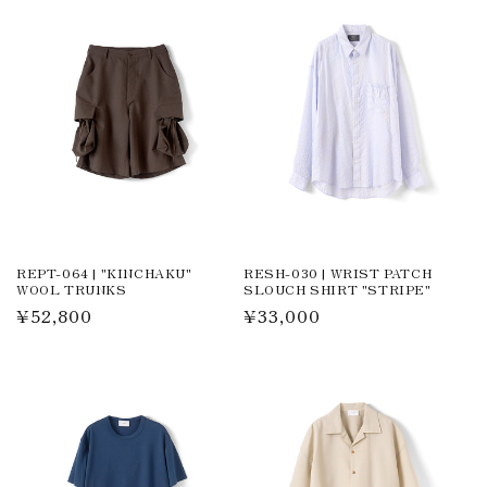
格
格
REPT-064 | "KINCHAKU"
RESH-030 | WRIST PATCH
WOOL TRUNKS
SLOUCH SHIRT "STRIPE"
通
¥52,800
通
¥33,000
常
常
価
価
格
格