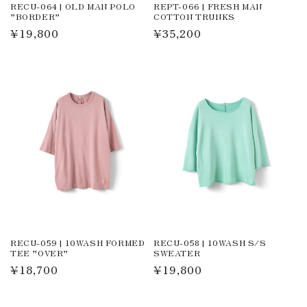
RECU-064 | OLD MAN POLO
REPT-066 | FRESH MAN
”BORDER”
COTTON TRUNKS
通
¥19,800
通
¥35,200
常
常
価
価
格
格
RECU-059 | 10WASH FORMED
RECU-058 | 10WASH S/S
TEE ”OVER”
SWEATER
通
¥18,700
通
¥19,800
常
常
価
価