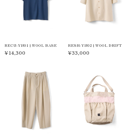
RESH-YN02 | WOOL DRIFT
RECU-YN01 | WOOL BASE
通
¥33,000
通
¥14,300
常
常
価
価
格
格