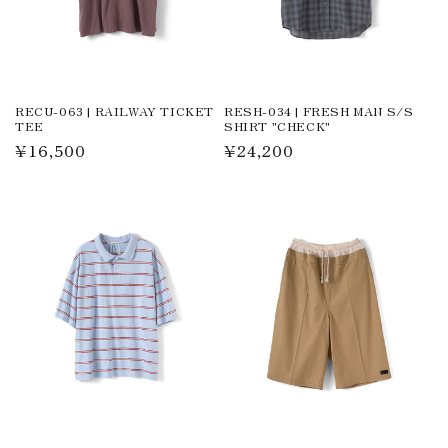
RECU-063 | RAILWAY TICKET
RESH-034 | FRESH MAN S/S
TEE
SHIRT "CHECK"
通
¥16,500
通
¥24,200
常
常
価
価
格
格