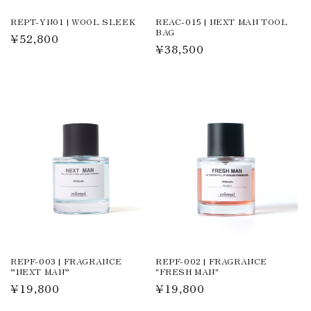
REPT-YN01 | WOOL SLEEK
REAC-015 | NEXT MAN TOOL
BAG
通
¥52,800
通
¥38,500
常
常
価
価
格
格
REPF-003 | FRAGRANCE
REPF-002 | FRAGRANCE
”NEXT MAN”
"FRESH MAN"
通
¥19,800
通
¥19,800
常
常