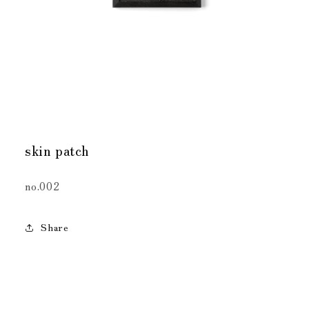
モ
ー
skin patch
ダ
ル
で
no.002
メ
デ
ィ
ア
Share
(1)
を
開
く