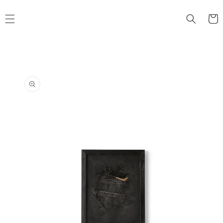
コンテ
カ
ンツに
ー
進む
ト
商品情
報にス
キップ